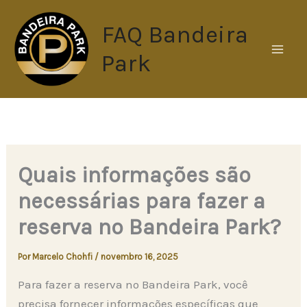
Ir
FAQ Bandeira
para
o
Park
conteúdo
Quais informações são
necessárias para fazer a
reserva no Bandeira Park?
Por
Marcelo Chohfi
/
novembro 16, 2025
Para fazer a reserva no Bandeira Park, você
precisa fornecer informações específicas que