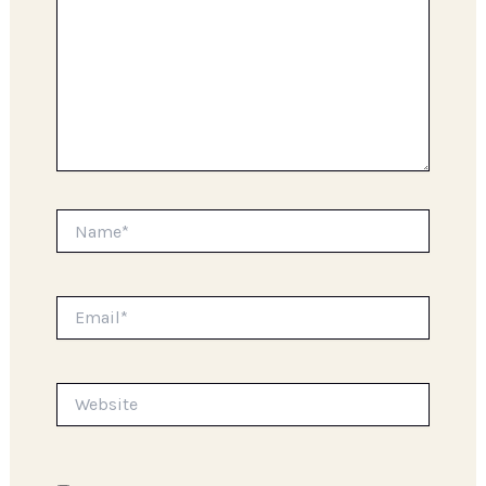
Name*
Email*
Website