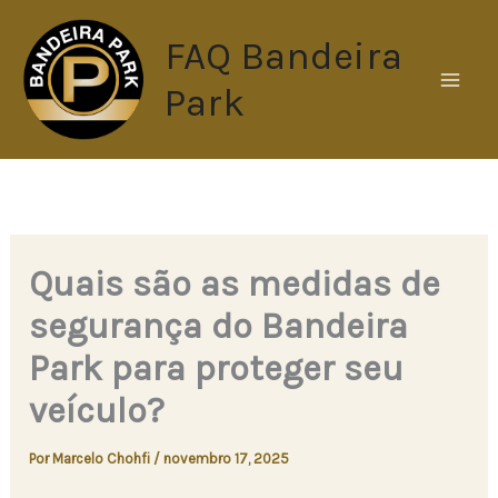
Ir
FAQ Bandeira
para
o
Park
conteúdo
Quais são as medidas de
segurança do Bandeira
Park para proteger seu
veículo?
Por
Marcelo Chohfi
/
novembro 17, 2025